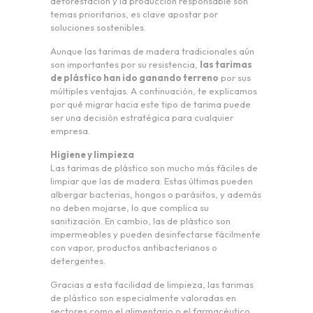
deforestación y la producción responsable son
temas prioritarios, es clave apostar por
soluciones sostenibles.
Aunque las tarimas de madera tradicionales aún
son importantes por su resistencia,
las tarimas
de plástico han ido ganando terreno
por sus
múltiples ventajas. A continuación, te explicamos
por qué migrar hacia este tipo de tarima puede
ser una decisión estratégica para cualquier
empresa.
Higiene y limpieza
Las tarimas de plástico son mucho más fáciles de
limpiar que las de madera. Estas últimas pueden
albergar bacterias, hongos o parásitos, y además
no deben mojarse, lo que complica su
sanitización. En cambio, las de plástico son
impermeables y pueden desinfectarse fácilmente
con vapor, productos antibacterianos o
detergentes.
Gracias a esta facilidad de limpieza, las tarimas
de plástico son especialmente valoradas en
sectores como el alimentario o el farmacéutico.