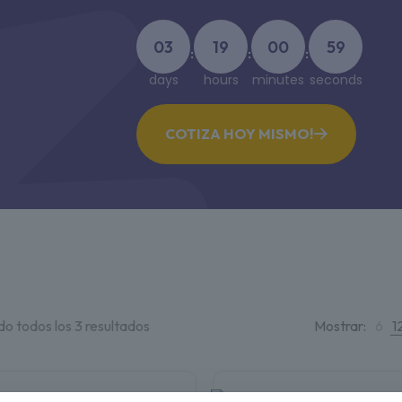
03
19
00
59
:
:
:
days
hours
minutes
seconds
COTIZA HOY MISMO!
o todos los 3 resultados
Mostrar:
6
1