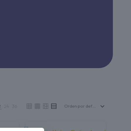
2
24
36