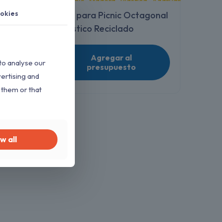
okies
o –
Mesa para Picnic Octagonal
– Plástico Reciclado
Agregar al
to analyse our
presupuesto
vertising and
 them or that
w all