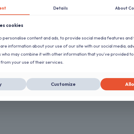
ent
Details
About Co
a Aldric – Plástico
Mesa para Picnic Jumb
clado
Plástico Reciclado
ses cookies
Agregar al
Agregar al
 personalise content and ads, to provide social media features and 
presupuesto
presupuesto
hare information about your use of our site with our social media, ad
s who may combine it with other information that you’ve provided to
 from your use of their services.
y
Customize
Allo