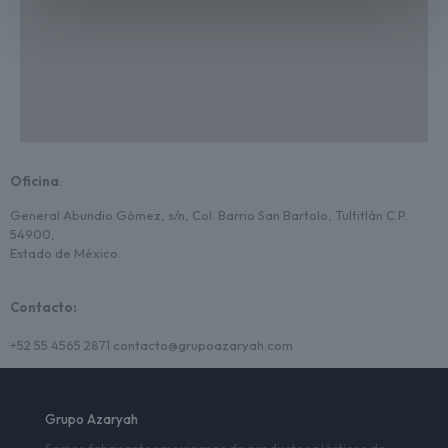
Oficina
:
General Abundio Gómez, s/n, Col. Barrio San Bartolo, Tultitlán C.P.
54900,
Estado de México.
Contacto:
+52 55 4565 2871 contacto@grupoazaryah.com
Grupo Azaryah