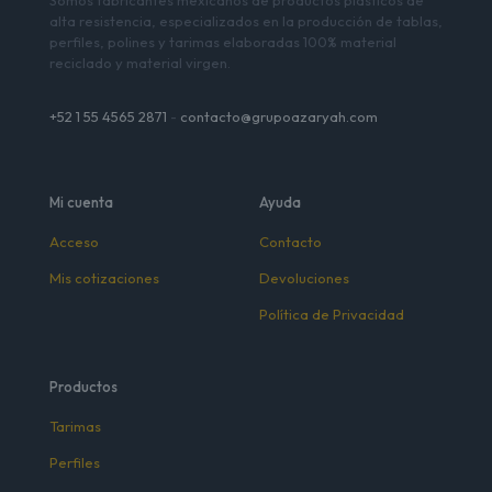
Somos fabricantes mexicanos de productos plásticos de
alta resistencia, especializados en la producción de tablas,
perfiles, polines y tarimas elaboradas 100% material
reciclado y material virgen.
+52 1 55 4565 2871
-
contacto@grupoazaryah.com
Mi cuenta
Ayuda
Acceso
Contacto
Mis cotizaciones
Devoluciones
Política de Privacidad
Productos
Tarimas
Perfiles