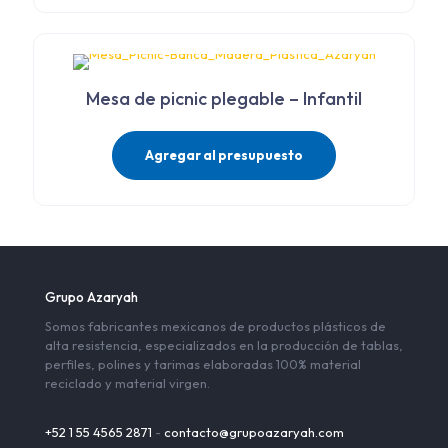
Mesa de picnic plegable – Infantil
Agregar al presupuesto
Grupo Azaryah
Somos fabricantes mexicanos de productos plásticos de
alta resistencia, especializados en la producción de tablas,
perfiles, polines y tarimas elaboradas 100% material
reciclado y material virgen.
+52 1 55 4565 2871
-
contacto@grupoazaryah.com