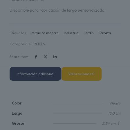
Disponible para fabricación de largo personalizado.
Etiquetas:
imitación madera
Industria
Jardín
Terraza
Categoría:
PERFILES
Share item:
Información adicional
Valoraciones
0
Color
Negro
Largo
100 cm
Grosor
2.54 cm, 1"