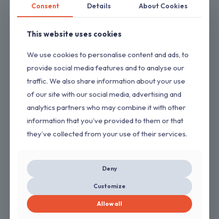
Consent
Details
About Cookies
This website uses cookies
Polín 1
We use cookies to personalise content and ads, to
provide social media features and to analyse our
Agregar al presupuesto
traffic. We also share information about your use
of our site with our social media, advertising and
analytics partners who may combine it with other
NUEVO POLÍN SAQUE!
information that you’ve provided to them or that
they’ve collected from your use of their services.
Deny
Customize
Allow all